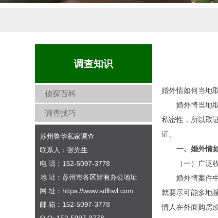
调查知识
婚外情如何当地
侦探百科
婚外情当地取证
调查技巧
私密性，所以取
证。
苏州鲁华私家调查
一、婚外情如
联系人：张先生
（一）广泛收
电 话：152-5097-3778
地 址：苏州市各区皆有办公地址
婚外情案件中，
网 址：https://www.sdlhwl.com
就要尽可能多地
邮 箱：152-5097-3778
情人在外面购房