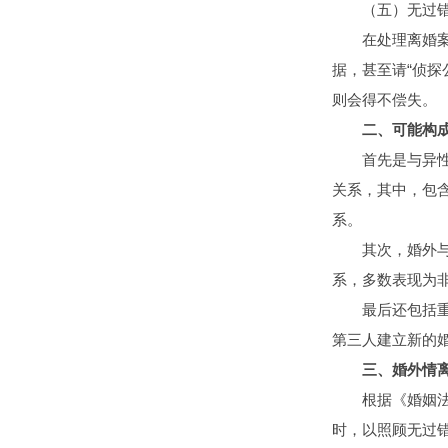
（五）无过错
在处理离婚案件
据，甚至请“侦
则会得不偿失。
二、可能构成
首先是与异性发
关系，其中，包
系。
其次，婚外与他
系，多数表现为
最后还包括重婚
第三人建立新的
三、婚外情离
根据《婚姻法》
时，以照顾无过错