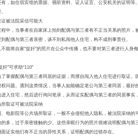
还有，如住宿宾馆的票据、视听资料、证人证言、公安机关的证明等
要。
证被法院采信可能大
中，当事者在自家床上拍到配偶与第三者有不正当关系的照片，被
捉到配偶与第三者亲密，谈不到私闯他人住宅，构不成刑事责任。
能将自家“捉奸”的照片在公众中传播，也不要对第三者进行人身侮
。
”可求助“110”
掌握配偶与第三者同居的证据，而擅自闯入他人住宅进行取证。因
权问题。遇到这类情况，当事人如能确定老公与第三者同居，最好的办
员进入住宅，然后进行询问笔录，从而证实配偶与第三者的同居事实
所取证可被法院采纳
电影院等公共场所取证，一般不会侵犯他人隐私，被法院采纳的可
吻的多，过于亲密接触的少。这些亲昵行为的照片很难说明配偶与第
侧面证实他们有不正当的异性关系，证明配偶的过错存在。