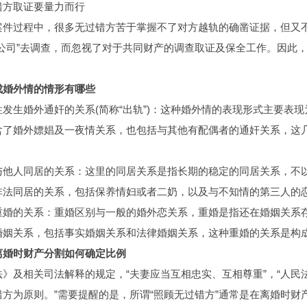
方取证要量力而行
过程中，很多无过错方苦于掌握不了对方越轨的确凿证据，但又不
探公司”去调查，而忽视了对于共同财产的调查取证及保全工作。因此
婚外情的情形有哪些
生婚外通奸的关系(简称“出轨”)：这种婚外情的表现形式主要表现
含了婚外嫖娼及一夜情关系，也包括与其他有配偶者的通奸关系，这
人同居的关系：这里的同居关系是指长期的稳定的同居关系，不以
非法同居的关系，包括保养情妇或者二奶，以及与不知情的第三人的
的关系：重婚区别与一般的婚外恋关系，重婚是指还在婚姻关系存
婚姻关系，包括事实婚姻关系和法律婚姻关系，这种重婚的关系是构
婚时财产分割如何确定比例
及相关司法解释的规定，“夫妻应当互相忠实、互相尊重”，“人民
方为原则。”需要提醒的是，所谓“照顾无过错方”通常是在离婚时财