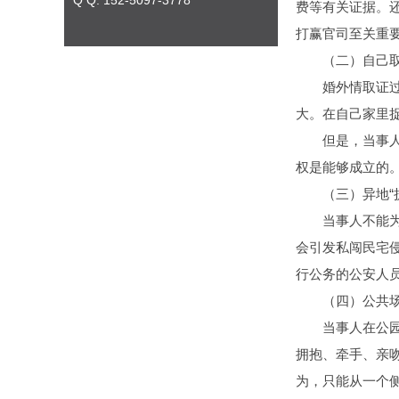
Q Q: 152-5097-3778
费等有关证据。
打赢官司至关重
（二）自己取
婚外情取证过程
大。在自己家里
但是，当事人不
权是能够成立的
（三）异地“捉奸
当事人不能为了
会引发私闯民宅侵
行公务的公安人
（四）公共场
当事人在公园、
拥抱、牵手、亲
为，只能从一个